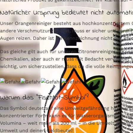
Natürlicher Ursprung bedeutet nicht automat
Unser Orangenreiniger besteht aus hochkonzentriertem Ora
andere Verschmutzungen löst, muss er sicher und veran
Augen reizen. Daher ist die Kennzeichnung nicht nur Pflic
Das gleiche gilt auch für unseren Zitronenreiniger – Konz
Chemikalien, aber auch er muss mit Bedacht verwendet w
wichtig, um sicherzustellen, dass du die volle Reinigungs
Warum das "Fischtot-Symbol"?
Das Symbol deutet auf eine Umweltgefährdung hin, wenn d
konzentrierter Form kann es für Wasserorganismen schädl
Volumina – weit mehr als 200 ml – in die Umwelt gelang
Umwelt und deinen Geldbeutel!