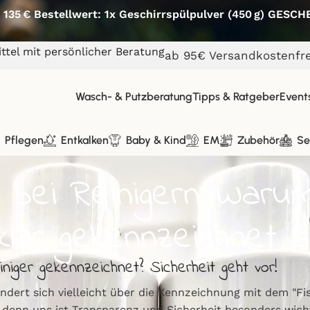
 135 € Bestellwert: 1x Geschirrspülpulver (450 g) GESC
ttel mit persönlicher Beratung
ab 95€ Versandkostenfre
Wasch- & Putzberatung
Tipps & Ratgeber
Event
Pflegen
Entkalken
Baby & Kind
EM
Zubehör
Se
t bei Reinigern: War
klar gekennzeichnet s
niger gekennzeichnet? Sicherheit geht vor!
undert sich vielleicht über die Kennzeichnung mit dem "F
 denn uns ist Transparenz und Sicherheit besonders wicht