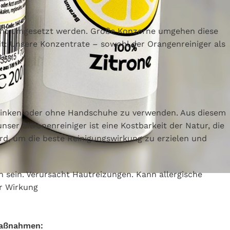
quent umgesetzt werden. Große Konzerne umgehen diese
it: Unsere Konzentrate – sowohl der Orangenreiniger als
ten
u trinken oder ohne Handschuhe zu verwenden. Aus diesem
ser Zitronenreiniger ist eine Kostbarkeit der Natur, die
rd, um die beste Reinigungswirkung zu erzielen und
 sein. Verursacht Hautreizungen. Kann allergische
er Wirkung
maßnahmen: