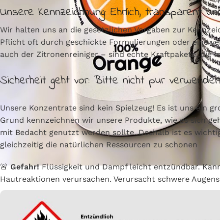
Unsere Kennzeichnung: Ehrlich, transparent 
Wir halten uns an die gesetzlichen Vorgaben zur Kennz
Pflicht oft durch geschickte Formulierungen oder eine ve
auch der Zitronenreiniger – sind echte Kraftpakete, die 
Sicherheit geht vor: Bitte nicht pur verwenden
Unsere Konzentrate sind kein Spielzeug! Es ist uns ein 
Grund kennzeichnen wir unsere Produkte, wie es sich gehö
mit Bedacht genutzt werden sollte. Deshalb ist es wicht
gleichzeitig die natürlichen Ressourcen zu schonen
🚨
Gefahr!
Flüssigkeit und Dampf leicht entzündbar. Kann
Hautreaktionen verursachen. Verursacht schwere Augensc