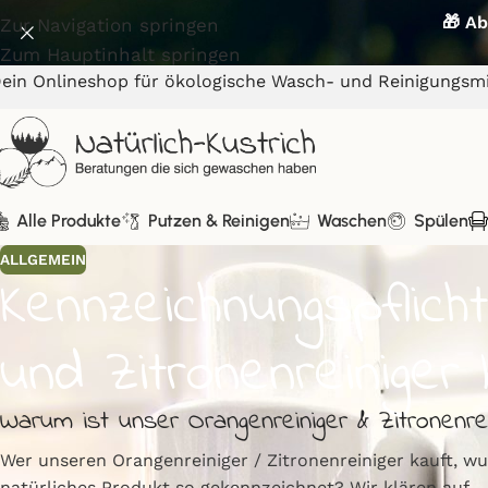
🎁 Ab
Zur Navigation springen
Zum Hauptinhalt springen
ein Onlineshop für ökologische Wasch- und Reinigungsmi
Alle Produkte
Putzen & Reinigen
Waschen
Spülen
ALLGEMEIN
Kennzeichnungspflich
und Zitronenreiniger 
Warum ist unser Orangenreiniger & Zitronenrei
Wer unseren Orangenreiniger / Zitronenreiniger kauft, w
natürliches Produkt so gekennzeichnet? Wir klären auf –