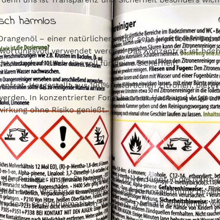
isch harmlos
ngenöl – einer natürlichen, aber sehr kraftvollen Substa
twortungsvoll verwendet werden. Das Konzentrat ist ho
ht, sondern auch sinnvoll für deine Sicherheit!
entrat. Hergestellt aus 100% natürlichen Zitronen, bietet
erden. In konzentrierter Form kann er Haut und Augen re
wirkung ohne Risiko genießt.
er Reiniger in großen Mengen unverdünnt in die Natur ge
ich sein. Wichtig zu wissen: Diese Kennzeichnung bezieh
en, kann es problematisch werden. Deshalb empfehlen wi