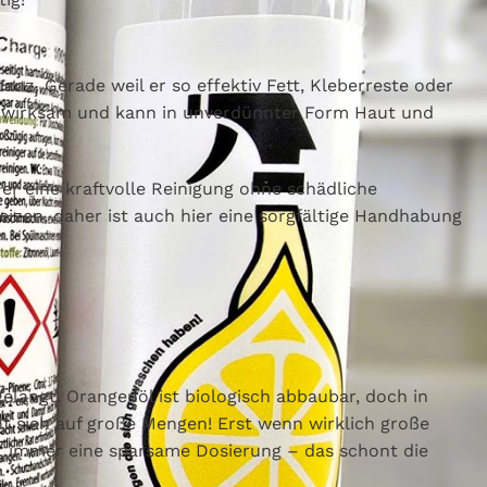
nz. Gerade weil er so effektiv Fett, Kleberreste oder
chwirksam und kann in unverdünnter Form Haut und
 er eine kraftvolle Reinigung ohne schädliche
izen, daher ist auch hier eine sorgfältige Handhabung
langt. Orangenöl ist biologisch abbaubar, doch in
t sich auf große Mengen! Erst wenn wirklich große
r immer eine sparsame Dosierung – das schont die