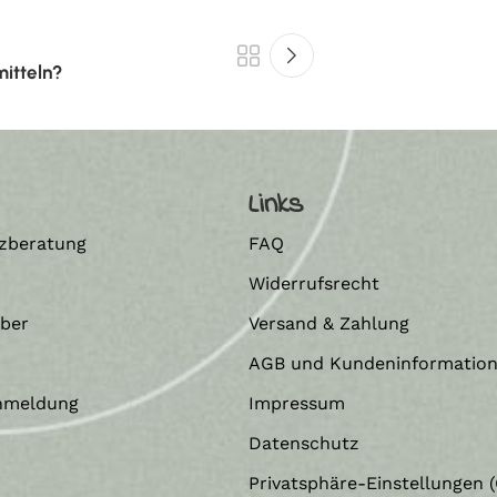
mitteln?
Links
zberatung
FAQ
Widerrufsrecht
eber
Versand & Zahlung
AGB und Kundeninformatio
nmeldung
Impressum
Datenschutz
Privatsphäre-Einstellungen (