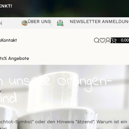
HENKT!
ÜBER UNS
NEWSLETTER ANMELDUN
i
s
Kontakt
0,0
ts
% Angebote
um unsere Orangen-
ind
ischtot-Symbol" oder den Hinweis "ätzend". Warum ist ein
ig!