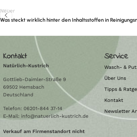
Neuer
Was steckt wirklich hinter den Inhaltsstoffen in Reinigungs
Kontakt
Service
Natürlich-Kustrich
Wasch- & Put
Über Uns
Gottlieb-Daimler-Straße 9
69502 Hemsbach
Tipps & Ratg
Deutschland
Kontakt
Telefon:
06201-844 37-14
Newsletter A
E-Mail: info@natuerlich-kustrich.de
Verkauf am Firmenstandort nicht