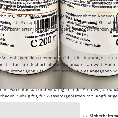
und gesetzeskonform
eichnung, die leider nicht von allen Unternehmen konse
rwässerte Rezeptur. Wir setzen stattdessen auf Ehrlichke
in konzentrierter Form mit Respekt behandelt werden soll
!
großes Anliegen, dass niemand auf die Idee kommt, sie z
rt – für eure Sicherheit und die unserer Umwelt. Auch un
ig, ihn immer genau so zu verdünnen, wie es angegeben wi
 bei Verschlucken und Eindringen in die Atemwege tödlich
häden. Sehr giftig für Wasserorganismen mit langfristig
👉
Sicherheits