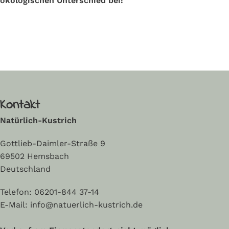
ökologischen Unterschied bei!
Kontakt
Natürlich-Kustrich
Gottlieb-Daimler-Straße 9
69502 Hemsbach
Deutschland
Telefon:
06201-844 37-14
E-Mail: info@natuerlich-kustrich.de