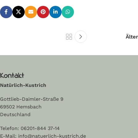
Kratzfrei:
empfindlichen Oberflächen
Ultraschallgeschnittene
Qualität:
Hochwertiges
Ränder
Einfassband, verhindert
Silikonfrei:
Sicher für
Ausfransen
empfindliche Oberflächen
Optik:
Elegantes Design,
Älter
angenehme Haptik
Kontakt
Natürlich-Kustrich
Gottlieb-Daimler-Straße 9
69502 Hemsbach
Deutschland
Telefon:
06201-844 37-14
E-Mail: info@natuerlich-kustrich.de