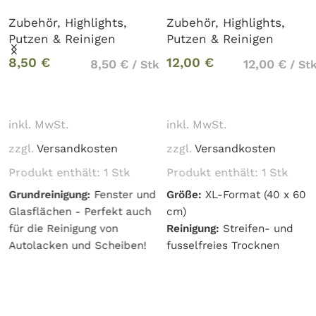
Zubehör
,
Highlights
,
Zubehör
,
Highlights
,
Putzen & Reinigen
Putzen & Reinigen
8,50
€
12,00
€
8,50
€
12,00
€
/
Stk
/
Stk
In den Warenkorb
In den Warenkorb
inkl. MwSt.
inkl. MwSt.
zzgl.
Versandkosten
zzgl.
Versandkosten
Produkt enthält: 1
Stk
Produkt enthält: 1
Stk
Grundreinigung:
Fenster und
Größe:
XL-Format (40 x 60
Glasflächen - Perfekt auch
cm)
für die Reinigung von
Reinigung:
Streifen- und
Autolacken und Scheiben!
fusselfreies Trocknen
Größe:
40 x 40 cm
Flächen:
Ideal für große
Zwei Seiten:
Kurzflor für
Glasflächen (Duschkabinen,
Schmutz, Langflor für
Vitrinen, Fenster)
Reinigungsrückstände
Schonend:
Sanft zu