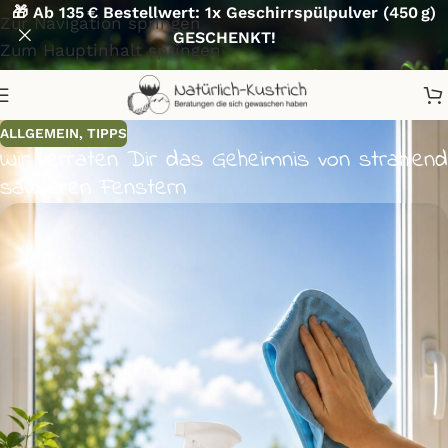
🎁 Ab 135 € Bestellwert: 1x Geschirrspülpulver (450 g)
Zur Navigation springen
GESCHENKT!
Zum Hauptinhalt springen
ALLGEMEIN
,
TIPPS
Wir verraten Dir das Geheimnis von strahlend
sauberen Fenstern