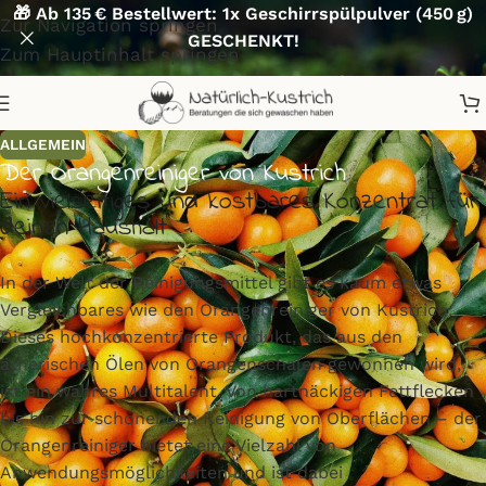
🎁 Ab 135 € Bestellwert: 1x Geschirrspülpulver (450 g)
Zur Navigation springen
GESCHENKT!
Zum Hauptinhalt springen
ALLGEMEIN
Der Orangenreiniger von Kustrich
Ein vielseitiges und kostbares Konzentrat für
deinen Haushalt
In der Welt der Reinigungsmittel gibt es kaum etwas
Vergleichbares wie den Orangenreiniger von Kustrich.
Dieses hochkonzentrierte Produkt, das aus den
ätherischen Ölen von Orangenschalen gewonnen wird,
ist ein wahres Multitalent. Von hartnäckigen Fettflecken
bis hin zur schonenden Reinigung von Oberflächen – der
Orangenreiniger bietet eine Vielzahl von
Anwendungsmöglichkeiten und ist dabei