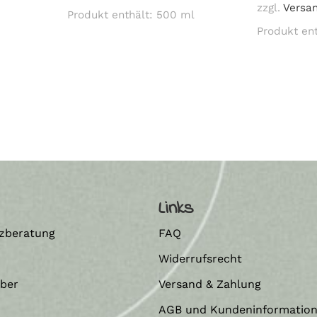
zzgl.
Versa
Produkt enthält: 500
ml
Produkt en
Links
zberatung
FAQ
Widerrufsrecht
eber
Versand & Zahlung
AGB und Kundeninformatio