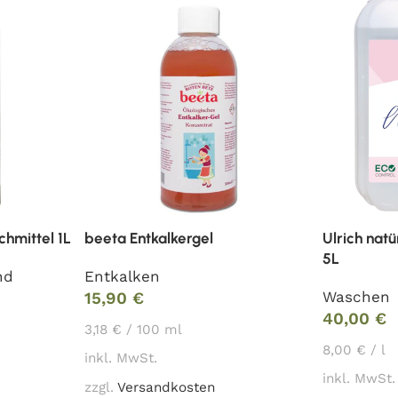
chmittel 1L
beeta Entkalkergel
Ulrich natü
5L
nd
Entkalken
Waschen
15,90
€
40,00
€
3,18
€
/
100
ml
8,00
€
/
l
inkl. MwSt.
inkl. MwSt.
zzgl.
Versandkosten