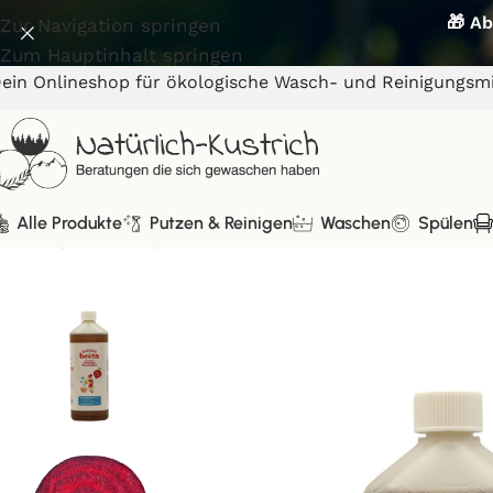
🎁 Ab
Zur Navigation springen
Zum Hauptinhalt springen
ein Onlineshop für ökologische Wasch- und Reinigungsmi
Alle Produkte
Putzen & Reinigen
Waschen
Spülen
Start
/
Waschen
/
beeta Universalwaschmittel 1L