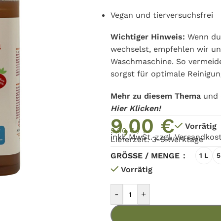
Vegan und tierversuchsfrei
Wichtiger Hinweis:
Wenn du 
wechselst, empfehlen wir un
Waschmaschine. So vermeid
sorgst für optimale Reinigun
Mehr zu diesem Thema
und 
Hier Klicken!
9,00
€
Vorrätig
9,00
€
/
l
inkl. MwSt. zzgl.
Versandkos
Lieferzeit: 3-5 Werktage
GRÖSSE / MENGE
1 L
5
Vorrätig
-
+