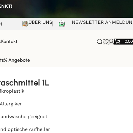
HENKT!
ÜBER UNS
NEWSLETTER ANMELDUN
i
s
Kontakt
0,0
ts
% Angebote
aschmittel 1L
ikroplastik
Allergiker
Handwäsche geeignet
nd optische Aufheller