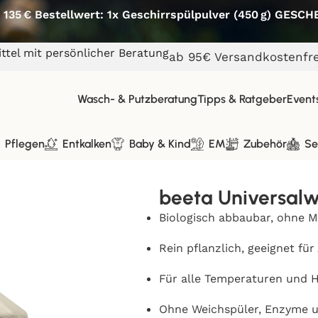
 135 € Bestellwert: 1x Geschirrspülpulver (450 g) GESC
ttel mit persönlicher Beratung
ab 95€ Versandkostenfre
Wasch- & Putzberatung
Tipps & Ratgeber
Event
Pflegen
Entkalken
Baby & Kind
EM
Zubehör
Se
beeta Universalw
Biologisch abbaubar, ohne M
Rein pflanzlich, geeignet für 
Für alle Temperaturen und 
Ohne Weichspüler, Enzyme u