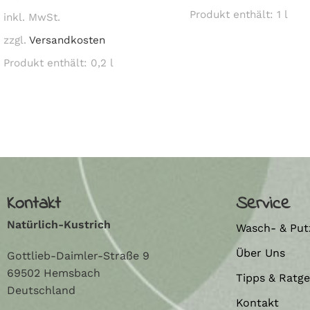
Produkt enthält: 1
l
inkl. MwSt.
zzgl.
Versandkosten
Produkt enthält: 0,2
l
Read More
Kontakt
Service
Natürlich-Kustrich
Wasch- & Put
Über Uns
Gottlieb-Daimler-Straße 9
69502 Hemsbach
Tipps & Ratg
Deutschland
Kontakt