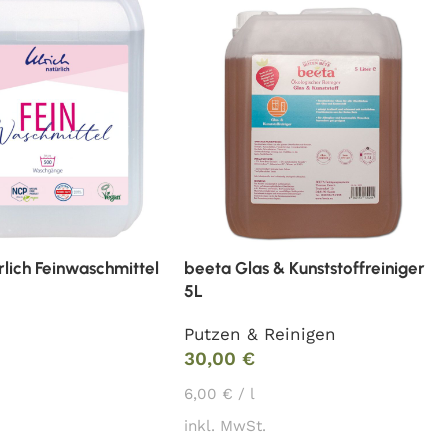
rlich Feinwaschmittel
beeta Glas & Kunststoffreiniger
5L
Putzen & Reinigen
30,00
€
6,00
€
/
l
inkl. MwSt.