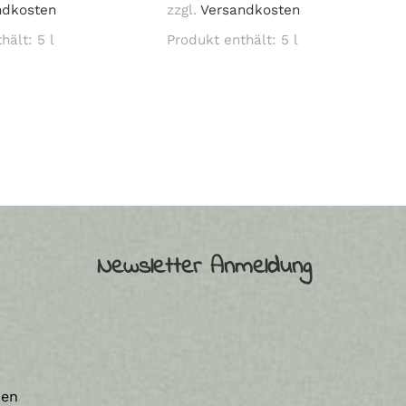
ndkosten
zzgl.
Versandkosten
thält: 5
l
Produkt enthält: 5
l
Newsletter Anmeldung
nen