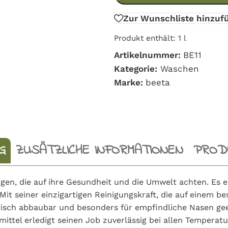
Zur Wunschliste hinzuf
Produkt enthält: 1
l
Artikelnummer:
BE11
Kategorie:
Waschen
Marke:
beeta
G
ZUSÄTZLICHE INFORMATIONEN
PRODU
nigen, die auf ihre Gesundheit und die Umwelt achten. Es e
t seiner einzigartigen Reinigungskraft, die auf einem bes
gisch abbaubar und besonders für empfindliche Nasen geeig
tel erledigt seinen Job zuverlässig bei allen Temperatu