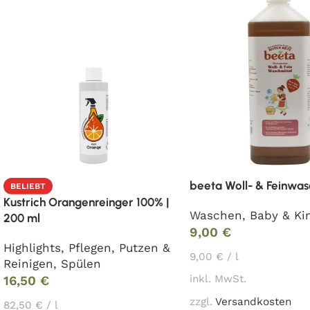
beeta Woll- & Feinwas
BELIEBT
Kustrich Orangenreinger 100% |
Waschen
,
Baby & Ki
200 ml
9,00
€
Highlights
,
Pflegen
,
Putzen &
9,00
€
/
l
Reinigen
,
Spülen
inkl. MwSt.
16,50
€
zzgl.
Versandkosten
82,50
€
/
l