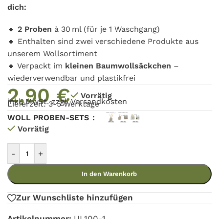
dich:
🔸
2 Proben
à 30 ml (für je 1 Waschgang)
🔸 Enthalten sind zwei verschiedene Produkte aus
unserem Wollsortiment
🔸 Verpackt im
kleinen Baumwollsäckchen
–
wiederverwendbar und plastikfrei
2,90
€
Vorrätig
inkl. MwSt. zzgl.
Versandkosten
Lieferzeit: 3-5 Werktage
WOLL PROBEN-SETS
Vorrätig
-
+
In den Warenkorb
Zur Wunschliste hinzufügen
Artikelnummer:
UL100-1