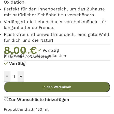
Oxidation.
Perfekt für den Innenbereich, um das Zuhause
mit natürlicher Schönheit zu verschönern.
Verlängert die Lebensdauer von Holzmöbeln für
langanhaltende Freude.
Plastikfrei und umweltfreundlich, eine gute Wahl
für dich und die Natur!
8,00
€
Vorrätig
5,33
€
/
100
ml
inkl. MwSt. zzgl.
Versandkosten
Lieferzeit: 3-5 Werktage
Vorrätig
-
+
In den Warenkorb
Zur Wunschliste hinzufügen
Produkt enthält: 150
ml