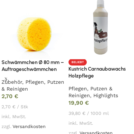
Schwämmchen Ø 80 mm –
BELIEBT
Kustrich Carnaubawachs
Auftrageschwämmchen
Holzpflege
Zubehör
,
Pflegen
,
Putzen
Pflegen
,
Putzen &
& Reinigen
Reinigen
,
Highlights
2,70
€
19,90
€
2,70
€
/
Stk
39,80
€
/
1000
ml
inkl. MwSt.
inkl. MwSt.
zzgl.
Versandkosten
zzgl.
Versandkosten