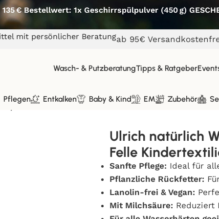
 135 € Bestellwert: 1x Geschirrspülpulver (450 g) GESC
ttel mit persönlicher Beratung
ab 95€ Versandkostenfre
Wasch- & Putzberatung
Tipps & Ratgeber
Event
Pflegen
Entkalken
Baby & Kind
EM
Zubehör
Se
le, Seide und Felle Kindertextilien
Ulrich natürlich 
Felle Kindertextil
Sanfte Pflege:
Ideal für al
Pflanzliche Rückfetter:
Für
Lanolin-frei & Vegan:
Perfe
Mit Milchsäure:
Reduziert 
Für alle Wasserhärten gee