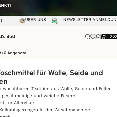
HENKT!
ÜBER UNS
NEWSLETTER ANMELDUN
i
s
Kontakt
0,0
ts
% Angebote
Waschmittel für Wolle, Seide und
ien
le waschbaren Textilien aus Wolle, Seide und Fellen
 geschmeidige und weiche Fasern
kt für Allergiker
Kalkablagerungen in der Waschmaschine
ignet