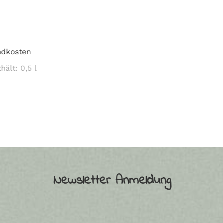
ndkosten
thält: 0,5
l
Newsletter Anmeldung