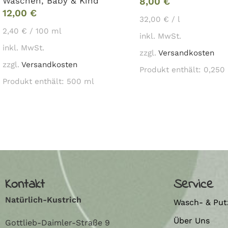
Waschen
,
Baby & Kind
8,00
€
12,00
€
32,00
€
/
l
2,40
€
/
100
ml
inkl. MwSt.
inkl. MwSt.
zzgl.
Versandkosten
zzgl.
Versandkosten
Produkt enthält: 0,250
Produkt enthält: 500
ml
Read More
Kontakt
Service
Natürlich-Kustrich
Wasch- & Put
Über Uns
Gottlieb-Daimler-Straße 9