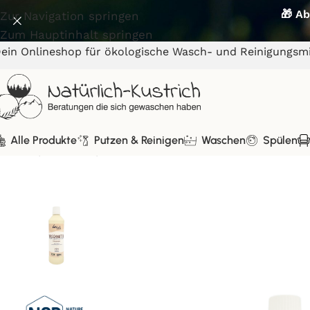
🎁 Ab
Zur Navigation springen
Zum Hauptinhalt springen
ein Onlineshop für ökologische Wasch- und Reinigungsmi
Alle Produkte
Putzen & Reinigen
Waschen
Spülen
Start
/
Waschen
/
Ulrich natürlich Waschmittel für Wol