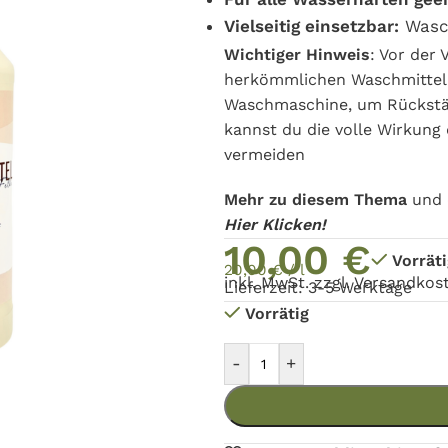
Vielseitig einsetzbar:
Wasc
Wichtiger Hinweis
: Vor der
herkömmlichen Waschmitteln
Waschmaschine, um Rückstän
kannst du die volle Wirkun
vermeiden
Mehr zu diesem Thema
und 
Hier Klicken!
10,00
€
Vorräti
20,00
€
/
l
inkl. MwSt. zzgl.
Versandkos
Lieferzeit: 3-5 Werktage
Vorrätig
-
+