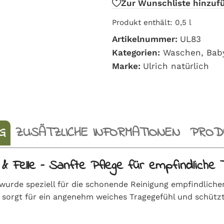
Zur Wunschliste hinzuf
Produkt enthält: 0,5
l
Artikelnummer:
UL83
Kategorien:
Waschen
,
Bab
Marke:
Ulrich natürlich
G
ZUSÄTZLICHE INFORMATIONEN
PRODU
 & Felle – Sanfte Pflege für empfindliche T
wurde speziell für die schonende Reinigung empfindlicher 
, sorgt für ein angenehm weiches Tragegefühl und schützt