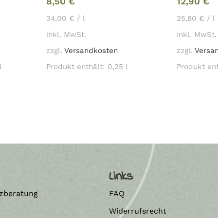
8,50
€
12,90
€
34,00
€
/
l
25,80
€
/
l
inkl. MwSt.
inkl. MwSt.
zzgl.
Versandkosten
zzgl.
Versa
l
Produkt enthält: 0,25
l
Produkt en
Links
zberatung
FAQ
Widerrufsrecht