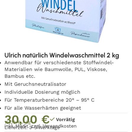
Ulrich natürlich Windelwaschmittel 2 kg
Anwendbar für verschiedenste Stoffwindel-
Materialien wie Baumwolle, PUL, Viskose,
Bambus etc.
Mit Geruchsneutralisator
Individuelle Dosierung möglich
Für Temperaturbereiche 20° – 95° C
Für alle Wasserhärten geeignet
30,00
€
Vorrätig
15,00
€
/
kg
inkl. MwSt. zzgl.
Versandkosten
Lieferzeit: 3-5 Werktage