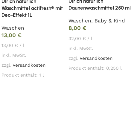
Ulrich natürlich
Ulrich natürlich
Daunenwaschmittel 250 ml
Waschmittel actifresh® mit
Deo-Effekt 1L
Waschen
,
Baby & Kind
Waschen
8,00
€
13,00
€
32,00
€
/
l
13,00
€
/
l
inkl. MwSt.
inkl. MwSt.
zzgl.
Versandkosten
zzgl.
Versandkosten
Produkt enthält: 0,250
l
Produkt enthält: 1
l
In den Warenkorb
In den Warenkorb
Read More