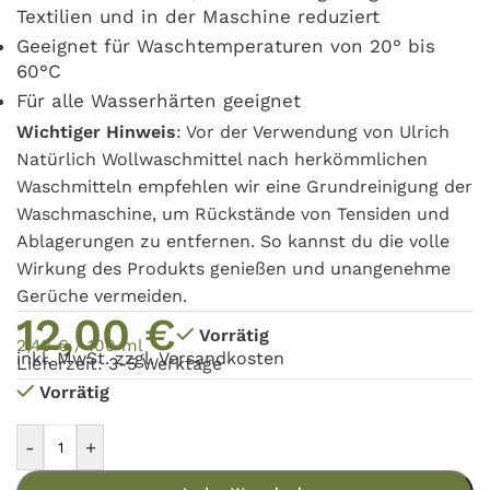
Textilien und in der Maschine reduziert
Geeignet für Waschtemperaturen von 20° bis
60°C
Für alle Wasserhärten geeignet
Wichtiger Hinweis
: Vor der Verwendung von Ulrich
Natürlich Wollwaschmittel nach herkömmlichen
Waschmitteln empfehlen wir eine Grundreinigung der
Waschmaschine, um Rückstände von Tensiden und
Ablagerungen zu entfernen. So kannst du die volle
Wirkung des Produkts genießen und unangenehme
Gerüche vermeiden.
12,00
€
Vorrätig
2,40
€
/
100
ml
inkl. MwSt. zzgl.
Versandkosten
Lieferzeit: 3-5 Werktage
Vorrätig
-
+