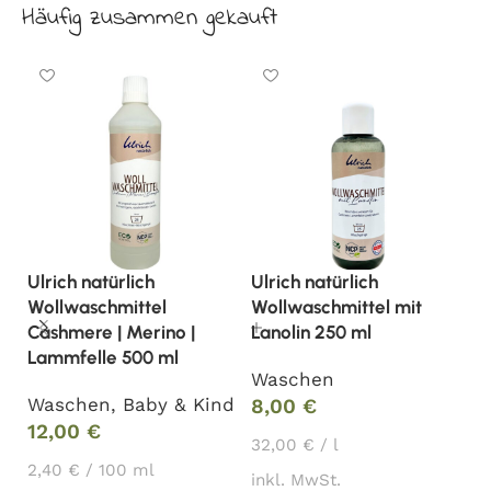
Häufig zusammen gekauft
Ulrich natürlich
Ulrich natürlich
Ul
Wollwaschmittel
Wollwaschmittel mit
W
Cashmere | Merino |
Lanolin 250 ml
W
Lammfelle 500 ml
Waschen
8
Waschen
,
Baby & Kind
8,00
€
3
12,00
€
32,00
€
/
l
in
2,40
€
/
100
ml
inkl. MwSt.