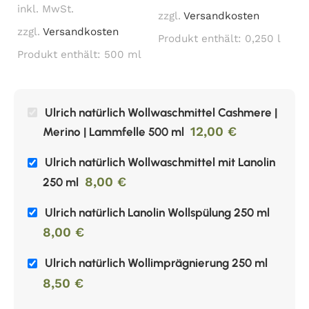
zz
inkl. MwSt.
zzgl.
Versandkosten
P
zzgl.
Versandkosten
Produkt enthält: 0,250
l
Produkt enthält: 500
ml
Ulrich natürlich Wollwaschmittel Cashmere |
12,00
€
Merino | Lammfelle 500 ml
Ulrich natürlich Wollwaschmittel mit Lanolin
8,00
€
250 ml
Ulrich natürlich Lanolin Wollspülung 250 ml
8,00
€
Ulrich natürlich Wollimprägnierung 250 ml
8,50
€