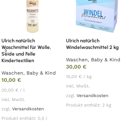
Ulrich natürlich
Ulrich natürlich
Windelwaschmittel 2 kg
Waschmittel für Wolle,
Seide und Felle
Waschen
,
Baby & Kind
Kindertextilien
30,00
€
Waschen
,
Baby & Kind
15,00
€
/
kg
10,00
€
inkl. MwSt.
20,00
€
/
l
zzgl.
Versandkosten
inkl. MwSt.
Produkt enthält: 2
kg
zzgl.
Versandkosten
In den Warenkorb
Produkt enthält: 0,5
l