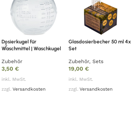
Dosierkugel für
Glasdosierbecher 50 ml 4x
Waschmittel | Waschkugel
Set
Zubehör
Zubehör
,
Sets
3,50
€
19,00
€
inkl. MwSt.
inkl. MwSt.
zzgl.
Versandkosten
zzgl.
Versandkosten
In den Warenkorb
In den Warenkorb
Read More