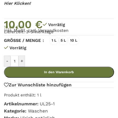
Hier Klicken!
10,00
€
Vorrätig
10,00
€
/
l
inkl. MwSt. zzgl.
Versandkosten
Lieferzeit: 3-5 Werktage
GRÖSSE / MENGE
1 L
5 L
10 L
Vorrätig
-
+
In den Warenkorb
Zur Wunschliste hinzufügen
Produkt enthält: 1
l
Artikelnummer:
UL25-1
Kategorie:
Waschen
Marke:
Ulrich natürlich