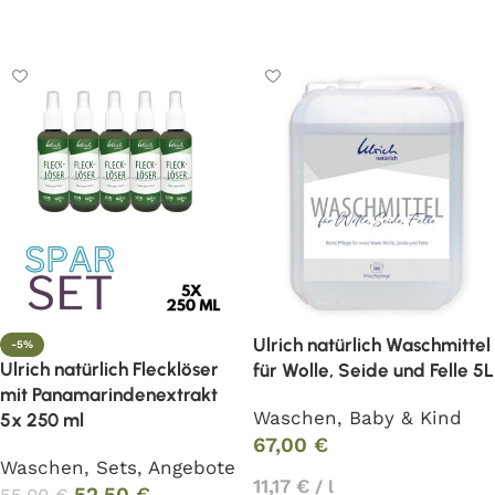
In den Warenkorb
In den Warenkorb
Ulrich natürlich Waschmittel
-5%
Ulrich natürlich Flecklöser
für Wolle, Seide und Felle 5L
mit Panamarindenextrakt
Waschen
,
Baby & Kind
5x 250 ml
67,00
€
Waschen
,
Sets
,
Angebote
11,17
€
/
l