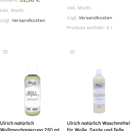
52,50
€
55,00
€
inkl. MwSt.
inkl. MwSt.
zzgl.
Versandkosten
zzgl.
Versandkosten
Produkt enthält: 6
l
In den Warenkorb
In den Warenkorb
Ulrich natürlich
Ulrich natürlich Waschmittel
Wollimprägnierung 250 ml
für Wolle, Seide und Felle