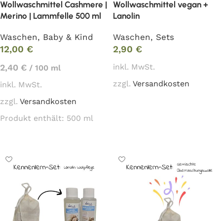
Wollwaschmittel Cashmere |
Wollwaschmittel vegan +
Merino | Lammfelle 500 ml
Lanolin
Waschen
,
Baby & Kind
Waschen
,
Sets
12,00
€
2,90
€
inkl. MwSt.
2,40
€
/
100
ml
zzgl.
Versandkosten
inkl. MwSt.
zzgl.
Versandkosten
In den Warenkorb
Produkt enthält: 500
ml
In den Warenkorb